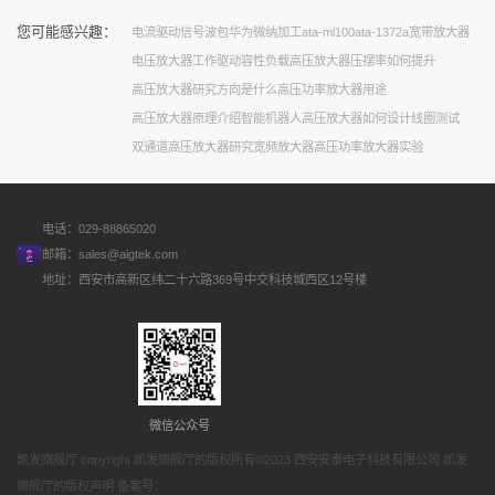
您可能感兴趣：
电流驱动
信号波包
华为
微纳加工
ata-ml100
ata-1372a宽带放大器
电压放大器工作
驱动容性负载
高压放大器压摆率如何提升
高压放大器研究方向是什么
高压功率放大器用途
高压放大器原理介绍
智能机器人
高压放大器如何设计
线圈测试
双通道高压放大器
研究
宽频放大器
高压功率放大器实验
电话：029-88865020
邮箱：
sales@aigtek.com
地址：西安市高新区纬二十六路369号中交科技城西区12号楼
微信公众号
凯发旗舰厅 copyright 凯发旗舰厅的版权所有©2023 西安安泰电子科技有限公司 凯发
旗舰厅的版权声明 备案号：