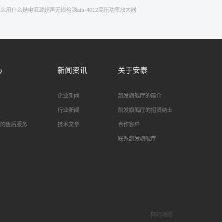
怎么用
什么是电流源
超声无损检测
ata-4012高压功率放大器
心
新闻资讯
关于安泰
企业新闻
凯发旗舰厅的简介
行业新闻
凯发旗舰厅的招贤纳士
的售后服务
技术文章
合作客户
联系凯发旗舰厅
网站地图