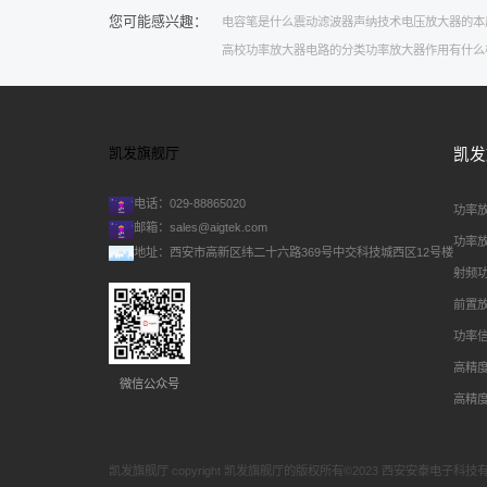
您可能感兴趣：
电容笔是什么
震动滤波器
声纳技术
电压放大器的本
高校功率放大器
电路的分类
功率放大器作用有什么
凯发旗舰厅
凯发
电话：029-88865020
功率
邮箱：
sales@aigtek.com
功率
地址：西安市高新区纬二十六路369号中交科技城西区12号楼
射频
前置
功率
高精
微信公众号
高精
凯发旗舰厅 copyright 凯发旗舰厅的版权所有©2023 西安安泰电子