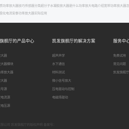
质
功率放大器技巧
传感器分类
超分子水凝胶
放大器是什么
功率放大电路介绍
宽带功率放大器
极化电流
安泰
功率放大器实际应用
旗舰厅的产品中心
凯发旗舰厅的解决方案
服务中
放大器
超声声学
免费试用
放大器模块
水下通信
常见问题
功率放大器
材料测试
凯发旗舰厅
放大器
微小信号放大
信号源
压电驱动与控制
度电流源
电磁场驱动
度电压源
科技有限公司 凯发旗舰厅的版权声明 备案号：