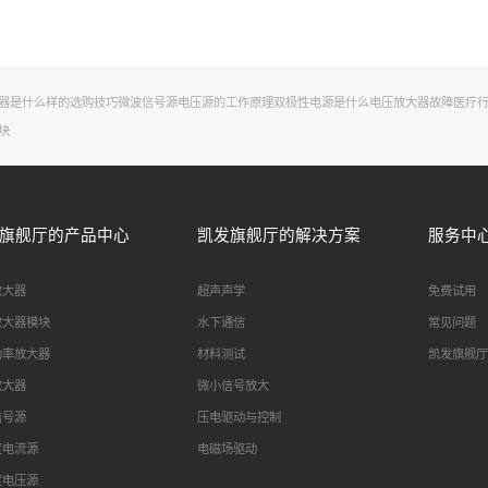
器是什么样的
选购技巧
微波信号源
电压源的工作原理
双极性电源是什么
电压放大器故障
医疗
块
旗舰厅的产品中心
凯发旗舰厅的解决方案
服务中
放大器
超声声学
免费试用
放大器模块
水下通信
常见问题
功率放大器
材料测试
凯发旗舰厅
放大器
微小信号放大
信号源
压电驱动与控制
度电流源
电磁场驱动
度电压源