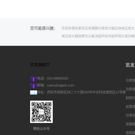
您可能感兴趣：
实验有哪些
柔性压电薄膜
功率放大器应用
电压放大
电压放大器故障怎么解决
超声技术
超声探头
驱动模
凯发旗舰厅
凯发
电话：029-88865020
功率
邮箱：
sales@aigtek.com
功率
地址：西安市高新区纬二十六路369号中交科技城西区12号楼
射频
前置
功率
高精
微信公众号
高精