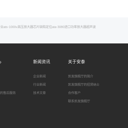
行业
ats-1000v
高压放大器芯片
缺陷定位
ata-3080
进口功率放大器
超声波
心
新闻资讯
关于安泰
企业新闻
凯发旗舰厅的简介
行业新闻
凯发旗舰厅的招贤纳士
的售后服务
技术文章
合作客户
联系凯发旗舰厅