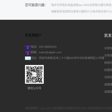
您可能感兴趣：
海洋光学
阻抗
液晶透镜
ata-4000功率放大器
功率放
电解液体浸润性
功率放大器有什么特点
特点有什么
凯发旗舰厅
凯发
电话：029-88865020
功率
邮箱：
sales@aigtek.com
功率
地址：西安市高新区纬二十六路369号中交科技城西区12号楼
射频
前置
功率
高精
微信公众号
高精
凯发旗舰厅 copyright 凯发旗舰厅的版权所有©2023 西安安泰电子