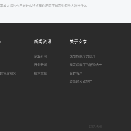
率放大器的作用是什么
特点和作用
医疗超声
射频放大器是什么
心
新闻资讯
关于安泰
企业新闻
凯发旗舰厅的简介
行业新闻
凯发旗舰厅的招贤纳士
的售后服务
技术文章
合作客户
联系凯发旗舰厅
网站地图