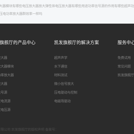
大器模块有哪些
电压放大器放大
弹性体
电压放大器有哪些用途
功率信号源的作用有哪些
超声功
压电功率放大器群
效率一样吗
旗舰厅的产品中心
凯发旗舰厅的解决方案
服务中
放大器
超声声学
免费试用
放大器模块
水下通信
常见问题
功率放大器
材料测试
凯发旗舰厅
放大器
微小信号放大
信号源
压电驱动与控制
度电流源
电磁场驱动
度电压源
科技有限公司 凯发旗舰厅的版权声明 备案号：