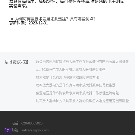
器具有高精度、高稳定性、高可靠性等特点,满足您的电子测试
实验需求。
为何可穿戴技术发展如此迅猛？具有哪些优点？
更新时间：2023-12-31
您可能感兴趣：
超级电容电池优缺点
放大器工作在什么情况
农田
电压放大器参数
ata-7030
压电放大器应用
功率放大器用途有哪些
放大器是什么意思
功率放大器故障解决方法
功率放大器指的是什么
宽带功率放大器
数字信号发生器
偏置电压是什么
陶瓷片
水声功率放大器工作原理
直流电阻
功率放大器维护方法
功率放大器的负载怎么选择
应用范围有哪些
电话：029-88865020
邮箱：
sales@aigtek.com