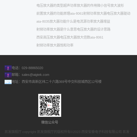
电压放大器的类型
超声功率放大器的作用
微小信号放大
波形
前置放大器的功能原理
ata-8061射频功率放大器
电压放大器驱动
ata-8035
放大器功能
什么是电流源
功率放大器增益
射频功率放大器是什么意思
电压放大器的设计思路
西安高压放大器
电压放大器放大倍数
ata-8061
射频功率放大器饱和功率
电话：029-88865020
邮箱：
sales@aigtek.com
地址：西安市高新区纬二十六路369号中交科技城西区12号楼
微信公众号
凯发旗舰厅 copyright 凯发旗舰厅的版权所有©2023 西安安泰电子科技有限公司 凯发