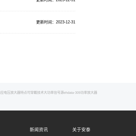
更新时间：2023-12-31
感应
电压放大器特点
可穿戴技术
大功率信号源
ehd
ata-309功率放大器
新闻资讯
关于安泰