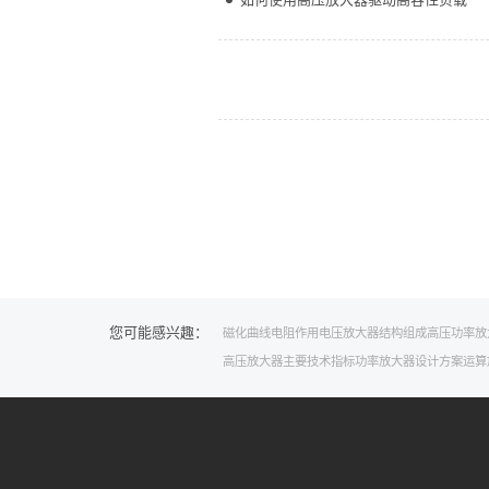
您可能感兴趣：
磁化曲线
电阻作用
电压放大器结构组成
高压功率放
高压放大器主要技术指标
功率放大器设计方案
运算