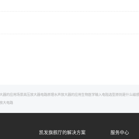
大器的应用场景
高压放大器电路原理
水声放大器的应用
生物医学
输入电阻
选型原则是什么
磁
放大电路
凯发旗舰厅的解决方案
服务中心