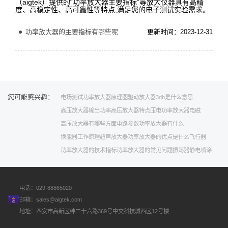
（aigtek）提供的“功率放大器主要指标”等放大仪器具有高精
度、高稳定性、高可靠性等特点,满足您的电子测试实验需求。
功率放大器的主要指标有哪些呢
更新时间：2023-12-31
您可能感兴趣：
电场测试
功率放大器原理图
驱动放大器
3db是什么意思
高压放大器输出功率
高压放大器特点
压电功率放大器
电磁
高压放大器有哪些方面
电路参数
功率放大器有什么
换能器工作原理
超声放大器
功率放大器的优点是什么
飞行器
功率放大器的技术指标
功率放大器的常见问题
振荡器
静电喷涂
电话：029-88865020
邮箱：
sales@aigtek.com
地址：西安市高新区纬二十六路369号中交科技城西区12号楼