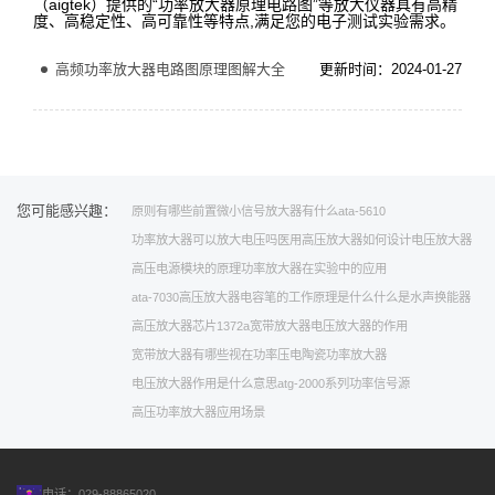
（aigtek）提供的“功率放大器原理电路图”等放大仪器具有高精
度、高稳定性、高可靠性等特点,满足您的电子测试实验需求。
高频功率放大器电路图原理图解大全
更新时间：2024-01-27
您可能感兴趣：
原则有哪些
前置微小信号放大器有什么
ata-5610
功率放大器可以放大电压吗
医用高压放大器
如何设计电压放大器
高压电源模块的原理
功率放大器在实验中的应用
ata-7030高压放大器
电容笔的工作原理是什么
什么是水声换能器
高压放大器芯片
1372a宽带放大器
电压放大器的作用
宽带放大器有哪些
视在功率
压电陶瓷功率放大器
电压放大器作用是什么意思
atg-2000系列功率信号源
高压功率放大器应用场景
电话：029-88865020