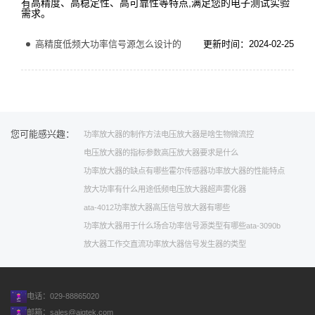
有高精度、高稳定性、高可靠性等特点,满足您的电子测试实验
需求。
高精度低频大功率信号源怎么设计的
更新时间：2024-02-25
您可能感兴趣：
功率放大器的制作方法
电压放大器是啥
生物微流控
电压放大器的指标参数
高压放大器要求是什么
功率放大器的缺点有哪些
霍尔传感器
功率放大器的性能特点
放大功率
有什么用途
低频电压放大器
超声雾化器
ata-4012功率放大器
高压信号放大器有哪些
功率放大器用于什么场合
功率信号源类型有哪些
ata-3090b
放大器工作
交直流功率放大器
信号发生器的类型
电话：029-88865020
邮箱：
sales@aigtek.com