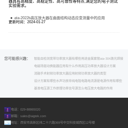
器具有高精度、高稳定性、高可靠性等特点,满足您的电子测试
实验需求。
ata-2022b高压放大器在曲面结构动态应变测量中的应用
更新时间：2024-01-27
您可能感兴趣：
智能自检测
宽带功率放大器有哪些用途
金属套管
ata-304
激光焊接
电磁场驱动
换能器应用
有什么作用
高压功率放大器设计方案
消融手术
射频功率放大器应用
射频功率放大器的类型
设计方案有哪些
水声功放
非纯电阻电路
电流源是电源
作用有哪些
基准电压源工作原理
功率信号源怎么
电压放大电路的作用
电话：029-88865020
邮箱：
sales@aigtek.com
地址：西安市高新区纬二十六路369号中交科技城西区12号楼