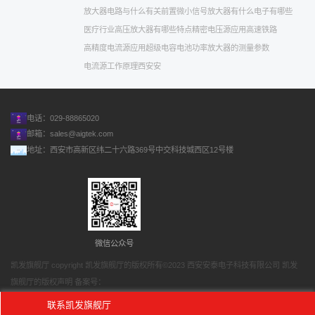
放大器电路与什么有关
前置微小信号放大器有什么
电子有哪些
医疗行业
高压放大器有哪些特点
精密电压源应用
高速铁路
高精度电流源应用
超级电容电池
功率放大器的测量参数
电流源工作原理
西安安
电话：029-88865020
邮箱：
sales@aigtek.com
地址：西安市高新区纬二十六路369号中交科技城西区12号楼
微信公众号
凯发旗舰厅 copyright 凯发旗舰厅的版权所有©2023 西安安泰电子科技有限公司 凯发
旗舰厅的版权声明 备案号：
网站地图
联系凯发旗舰厅
网站地图