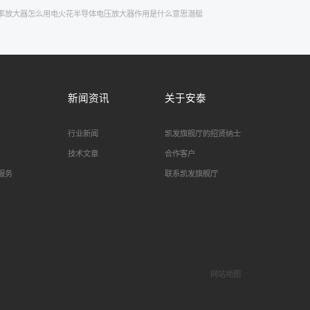
率放大器怎么用
电火花
半导体
电压放大器作用是什么意思
潜艇
新闻资讯
关于安泰
行业新闻
凯发旗舰厅的招贤纳士
技术文章
合作客户
服务
联系凯发旗舰厅
网站地图