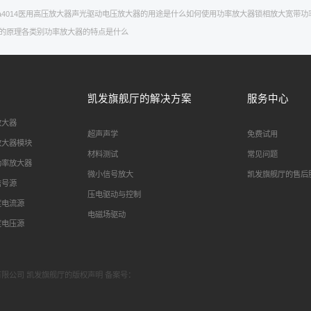
a4014
医用高压放大器
声光驱动
电压放大器的用途是什么
如何使用功率放大器
锁相放大
宽带功
的原理
各类别功率放大器的特点是什么
凯发旗舰厅的解决方案
服务中心
放大器
超声声学
免费试用
放大器模块
材料测试
常见问题
功率放大器
微小信号放大
凯发旗舰厅的售后
信号源
压电驱动与控制
度电流源
电磁场驱动
度电压源
科技有限公司 凯发旗舰厅的版权声明 备案号：