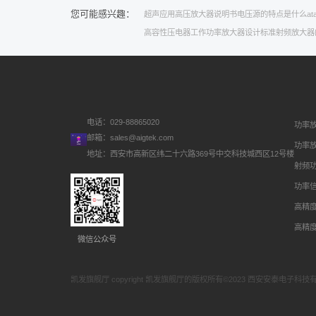
您可能感兴趣：
超声应用
高压放大器说明书
电压源的特点是什么
at
高容性压电器
工作
功率放大器设计标准
射频放大器
电话：029-88865020
功率
邮箱：
sales@aigtek.com
功率
地址：西安市高新区纬二十六路369号中交科技城西区12号楼
射频
功率
高精
高精
微信公众号
凯发旗舰厅 copyright 凯发旗舰厅的版权所有©2023 西安安泰电子