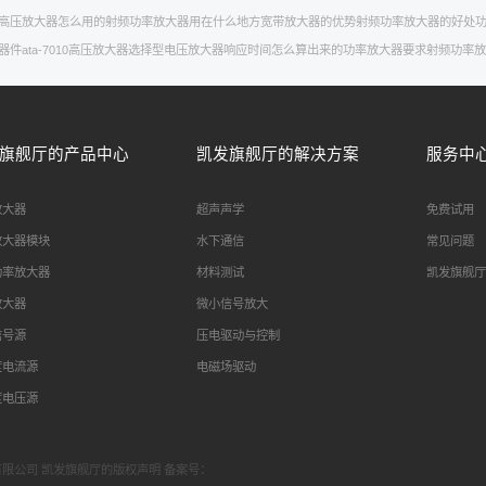
高压放大器怎么用的
射频功率放大器用在什么地方
宽带放大器的优势
射频功率放大器的好处
器件
ata-7010高压放大器
选择型
电压放大器响应时间怎么算出来的
功率放大器要求
射频功率放
旗舰厅的产品中心
凯发旗舰厅的解决方案
服务中
放大器
超声声学
免费试用
放大器模块
水下通信
常见问题
功率放大器
材料测试
凯发旗舰厅
放大器
微小信号放大
信号源
压电驱动与控制
度电流源
电磁场驱动
度电压源
科技有限公司 凯发旗舰厅的版权声明 备案号：