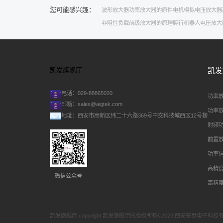
您可能感兴趣：
波形放大器
功率放大器的原件
电机
模拟电压放大器
非阻性负载
前级放大器的原理
爬行机器人
电压放大
凯发旗舰厅
凯发
电话：029-88865020
功率
邮箱：
sales@aigtek.com
功率
地址：西安市高新区纬二十六路369号中交科技城西区12号楼
射频
前置
功率
高精
微信公众号
高精
凯发旗舰厅 copyright 凯发旗舰厅的版权所有©2023 西安安泰电子