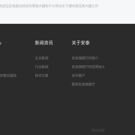
伤定位
压电驱动测试
功率放大器有什么特点
水下通讯
高压放大器工作
心
新闻资讯
关于安泰
企业新闻
凯发旗舰厅的简介
行业新闻
凯发旗舰厅的招贤纳士
的售后服务
技术文章
合作客户
联系凯发旗舰厅
网站地图