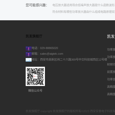
您可能感兴趣：
电压放大器适用场合
低噪声放大器是什么
函数波形
符合材料有哪些
功率放大器由什么组成
电路原理
双
凯发旗舰厅
凯发
电话：029-88865020
功率
邮箱：
sales@aigtek.com
功率
地址：西安市高新区纬二十六路369号中交科技城西区12号楼
射频
前置
功率
高精
微信公众号
高精
凯发旗舰厅 copyright 凯发旗舰厅的版权所有©2023 西安安泰电子