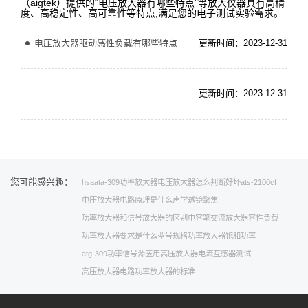
（aigtek）提供的“电压放大器有哪些特点”等放大仪器具有高精
度、高稳定性、高可靠性等特点,满足您的电子测试实验需求。
电压放大器驱动感性负载有哪些特点
更新时间：2023-12-31
更新时间：2023-12-31
您可能感兴趣：
hsa
ata-309功率放大器
电压放大器怎么判断好坏
ats-2100cf
电压放大器电路原理是什么
声学透镜聚焦
功率放大器和信号放大器的区别
电容笔
交流放大器
容性负载
功率放大器要求是什么
型号规格
功率放大器饱和功率
atg-309功率信号源
医用高压放大器
电流互感器测试
高压放大器电路
功率放大器的标准