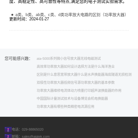
度、高稳定性、高可靠性等特点,满足您的电子测试实验需求。
a类、b类、ab类、c类、d类功率放大电路的区别（功率放大器）
更新时间：2024-01-27
您可能感兴趣：
ata-5000系列微小信号放大器
无线
电磁测试
高效率功率放大器如何设计
选择方法是什么
海洋渔业
区别是什么意思
宽带放大器
什么是水声换能器
海底隧道无损检测
双极性功率放大器
低频信号源
功率放大器的基本参数
功率放大器维修
电流体动力喷墨打印
超声波换能器的作用
中国国际计量测试技术与设备博览会
机电换能器
功率放大器有哪些种类
精密电流源应用
电话：029-88865020
邮箱：
sales@aigtek.com