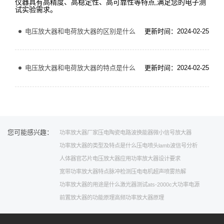
仪器具有高精度、高稳定性、高可靠性等特点,满足您的电子测
试实验需求。
电压放大器和电荷放大器的区别是什么
更新时间：2024-02-25
电压放大器和电荷放大器的特点是什么
更新时间：2024-02-25
您可能感兴趣：
功率放大器厂家
压电陶瓷电路
波换能器
微小信号放大器
功率放大器的类型及特点是什么
压电喷头
lamb波信号分析
人体器官芯片
电压放大器应用
功率放大器设计要求
宽带功率放大器特点
脉冲检测
压电电机
超声喷雾热解
功率放大器的用途是什么
激光器测试
ats-2000c
大功率电源
前置放大器的功能原理
高频功率放大器原理