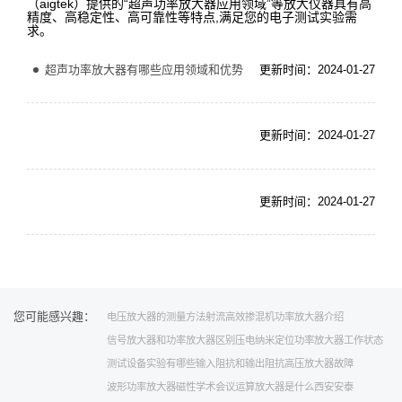
（aigtek）提供的“超声功率放大器应用领域”等放大仪器具有高
精度、高稳定性、高可靠性等特点,满足您的电子测试实验需
求。
超声功率放大器有哪些应用领域和优势
更新时间：2024-01-27
更新时间：2024-01-27
更新时间：2024-01-27
您可能感兴趣：
电压放大器的测量方法
射流高效掺混机
功率放大器介绍
信号放大器和功率放大器区别
压电纳米定位
功率放大器工作状态
测试设备
实验有哪些
输入阻抗和输出阻抗
高压放大器故障
波形功率放大器
磁性
学术会议
运算放大器是什么
西安安泰