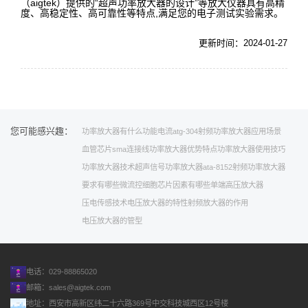
（aigtek）提供的“超声功率放大器的设计”等放大仪器具有高精
度、高稳定性、高可靠性等特点,满足您的电子测试实验需求。
更新时间：2024-01-27
您可能感兴趣：
功率放大器有什么功能
电流
atg-304
射频功率放大器应用场景
血管芯片
sma连接线
功率放大器优势特点
功率放大器使用技巧
功率放大器技术
超声信号功率放大器
ata-8152射频功率放大器
要求有哪些
微流控细胞芯片
因素有哪些
单端高压放大器
压电传感技术
电压放大器的特性
射频放大器的作用
电压放大器的管型
电话：029-88865020
邮箱：
sales@aigtek.com
地址：西安市高新区纬二十六路369号中交科技城西区12号楼