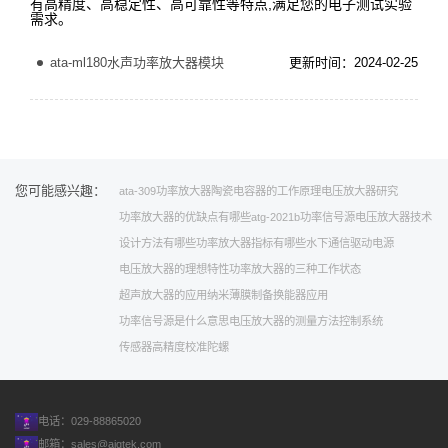
有高精度、高稳定性、高可靠性等特点,满足您的电子测试实验
需求。
ata-ml180水声功率放大器模块
更新时间：2024-02-25
您可能感兴趣：
ata-309功率放大器
陶瓷电容器的工作原理
电压放大器研究
功率放大器的优缺点有哪些
atg-2021b功率信号源
电压放大器技术
设计方法有哪些
功率放大器指标有哪些
水下通信
驱动电源
电压放大器的理想特性
功率放大器的三种工作状态
超声放大器的应用
纳米薄膜制备
换能器应用
功率信号源是什么意思
电压放大器的测量方法
控制系统
传感器高精度校准
陀螺
电话：029-88865020
邮箱：
sales@aigtek.com