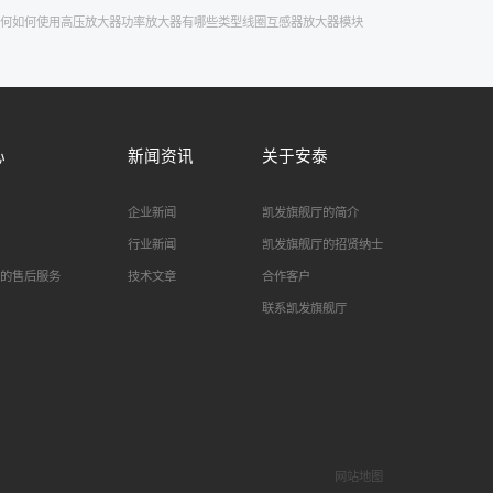
何
如何使用高压放大器
功率放大器有哪些类型
线圈互感器
放大器模块
心
新闻资讯
关于安泰
企业新闻
凯发旗舰厅的简介
行业新闻
凯发旗舰厅的招贤纳士
的售后服务
技术文章
合作客户
联系凯发旗舰厅
网站地图