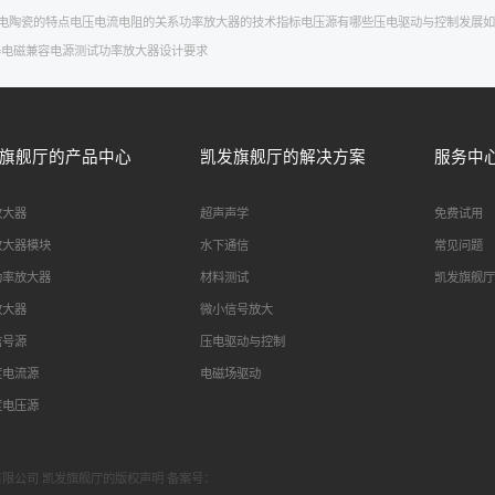
电陶瓷的特点
电压电流电阻的关系
功率放大器的技术指标
电压源有哪些
压电驱动与控制
发展如
器
电磁兼容
电源测试
功率放大器设计要求
旗舰厅的产品中心
凯发旗舰厅的解决方案
服务中
放大器
超声声学
免费试用
放大器模块
水下通信
常见问题
功率放大器
材料测试
凯发旗舰厅
放大器
微小信号放大
信号源
压电驱动与控制
度电流源
电磁场驱动
度电压源
科技有限公司 凯发旗舰厅的版权声明 备案号：