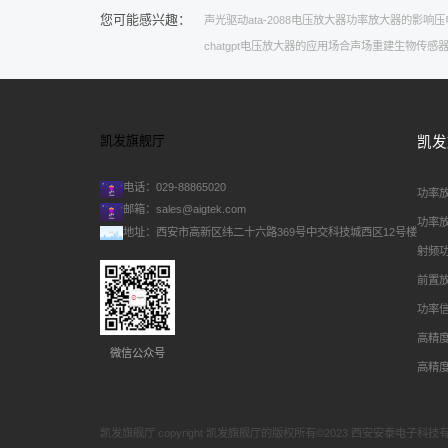
您可能感兴趣：
声光驱动
ata-2088电压放大器
功率放大器的影响
压
chatgpt
电压放大器的应用场合
声场重建
生物传感
凯发旗舰厅
凯发
电话：029-88865020
功率
邮箱：
sales@aigtek.com
功率
地址：西安市高新区纬二十六路369号中交科技城西区12号楼
射频
前置
功率
高精
微信公众号
高精
凯发旗舰厅 copyright 凯发旗舰厅的版权所有©2023 西安安泰电子