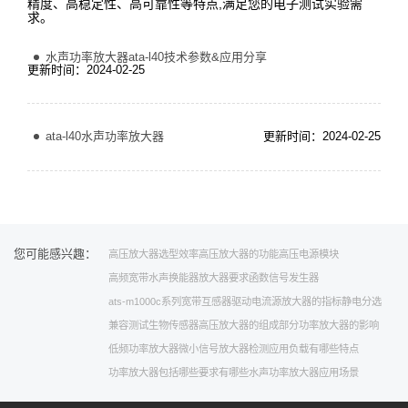
精度、高稳定性、高可靠性等特点,满足您的电子测试实验需
求。
水声功率放大器ata-l40技术参数&应用分享
更新时间：2024-02-25
ata-l40水声功率放大器
更新时间：2024-02-25
您可能感兴趣：
高压放大器选型
效率
高压放大器的功能
高压电源模块
高频宽带水声换能器
放大器要求
函数信号发生器
ats-m1000c系列宽带互感器驱动电流源
放大器的指标
静电分选
兼容测试
生物传感器
高压放大器的组成部分
功率放大器的影响
低频功率放大器
微小信号放大器检测应用
负载有哪些特点
功率放大器包括哪些
要求有哪些
水声功率放大器应用场景