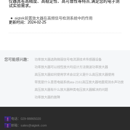
仪器具有高精度、高稳定性、高可靠性等特点,满足您的电子测
试实验需求。
aigtek前置放大器在高频信号检测系统中的作用
更新时间：2024-02-25
您可能感兴趣：
功率放大器选购
微弱信号
电流源技术
传感器设备
功率放大器可以线性放大吗
设计方法
微波功率放大器
高压放大器如何使用
学术会议
定义是什么
高压放大器使用
带宽是什么意思
电磁系统
ata-2161高压放大器
地震观测
水声功放
高压放大器有什么
放大器种类
电压放大器解决的问题
功率放大器的故障
电话：029-88865020
邮箱：
sales@aigtek.com