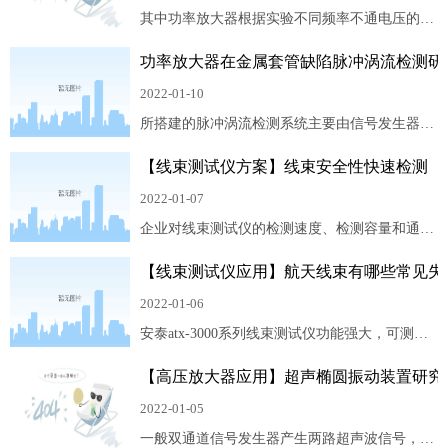
能器嵌入水槽进行固定。
其中功率放大器根据实验不同频率不通电压的需
求驱动聚焦换能器。其原理是声波入射到某一介
功率放大器在金属套管缺陷脉冲涡流检测研
质时，声波会对介质做功，故声波能量被该介质
吸收转化为热能，从而引起了介质温度与体积的
2022-01-10
变化。
所搭建的脉冲涡流检测系统主要由信号发生器、
功率放大器​、信号放大器、滤波器、pc端、检测
【线束测试仪方案】线束安全性快速检测
探头和被测套管组成。检测探头中的激励线圈在
通入诸如方波的暂态激励电流后产生一级磁场
2022-01-07
(线圈磁场)，该磁场在被测金属管件内部感应出
企业对线束测试仪的检测速度、检测容量和通用
涡流，涡流继而产生二级磁场(涡流激发磁场) ，
性的要求越来越高。 因此，可以实时检测，具备
其方向与一级磁场相反，且抑制一级磁场的改
【线束测试仪应用】航天线束有哪些常见失
自学习功能，并且检测容量大、操作简单、成本
变。
低的线束自动测试设备具有十分重要的意义。
2022-01-06
安泰atx-3000系列线束测试仪功能强大，可测试
通断、耐压、绝缘电阻等线束特性，能高效准确
【高压放大器应用】超声椭圆振动装置研究
的剔除短路、断路、误配线等不合格产品，可以
说是一机功能顶所有，其还自带数据对比分析、
2022-01-05
自动记录测试报告、智能化测试软件、大型数
一般双通道信号发生器产生两路超声波信号，经