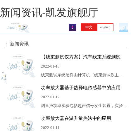
新闻资讯-凯发旗舰厅
中文
english
新闻资讯
【线束测试仪方案】汽车线束系统测试
2022-01-13
线束测试系统硬件由计算机（线束测试仪主
机）、线束测试仪从机、测试工作台、显示器、
功率放大器基于热释电传感器中的应用
打印机等几部分组成。该系统能对线束进行逐根
检测，在显示器上显示错误线路的信息，对于交
2022-01-12
叉错接的线路也能显示错误的接头编号。同时搭
测量声功率实验包括超声信号发生装置，实验环
配瞬断振动台还可对线束结合牢固性进行测试。
境和数据采集装置，实验框图如图所示。由信号
功率放大器在温升量热法中的应用
源发出激励信号，再经过功率放大器，选择合适
的增益，然后驱动换能器。为了减少误差，将换
2022-01-11