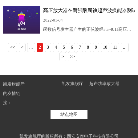
据，高压检测自动复位等功能，测试安全可靠。
高压放大器放大后驱动振动系统的方案。信号发
高压放大器在耐强酸腐蚀超声波换能器测试
生器输出的信号功率、幅值较低，所以需要经高
压放大器将信号放大后才能驱动振动系统。
2022-01-04
函数信号发生器产生的正弦波经ata-4011高压放
大器放大后驱动换能器工作，声场强度与超声传
感器测试电信号强度成正比，因此，统一用自制
<<
<
...
2
3
4
5
6
7
8
9
10
11
...
高灵敏度复合振子压电传感器测量所得电压代替
>
>>
声场强度进行比较分析。
凯发旗舰厅
超声功率放大器
凯发旗舰厅
高压放大器
线束测试仪
的友情链
接：
站点地图
凯发旗舰厅的版权所有：西安安泰电子科技有限公司