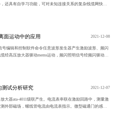
外，还具有自学习功能，可对未知连接关系的复杂线缆网快速
试速度快、配置灵活、测试自动化程度高、运行稳定等特点。
s离面运动中的应用
2021-12-08
步信号编辑和控制软件命令任意波形发生器产生激励波形、频闪
缆经高压放大器驱动mems运动，频闪照明信号经频闪驱动电
和协调ccd摄像机、图像采集卡和纳米定位仪的工作; ccd摄像
采集并存储在计算机指定的存储区内,供后续的数据处理使
的测试分析研究
2021-12-07
大器ata-4011级联产生。电流表串联在激励回路中，测量激
被测外部磁场，螺线管电流由电流表指示。微型磁通门的感应
信号。