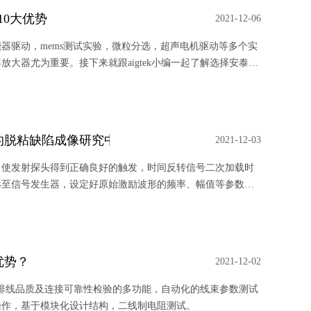
10大优势
2021-12-06
器驱动，mems测试实验，微粒分选，超声电机驱动等多个实
大器尤为重要。接下来就跟aigtek小编一起了解选择安泰功
法的脱粘缺陷成像研究中的应用
2021-12-03
，使发射探头得到正确良好的触发，时间反转信号二次加载时
形至信号发生器，设定好原始激励波形的频率、幅值等参数，
能达到要求。
优势？
2021-12-02
束和排线品质及连接可靠性检验的多功能，自动化的线束参数测试
操作，基于模块化设计结构，二线制电阻测试。