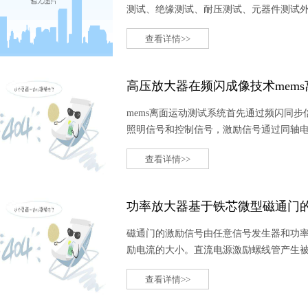
测试、绝缘测试、耐压测试、元器件测试
扫描，确定其连接关系。具有可扩展、测
查看详情>>
高压放大器在频闪成像技术mem
mems离面运动测试系统首先通过频闪同
照明信号和控制信号，激励信号通过同轴电
路实现led的频闪照明，控制信号则负责命令
查看详情>>
机捕捉到的物体运动瞬间图像由图像采集卡
用。
功率放大器基于铁芯微型磁通门
磁通门的激励信号由任意信号发生器和功率放
励电流的大小。直流电源激励螺线管产生
线圈两端与示波器相连，分析输出的电压
查看详情>>