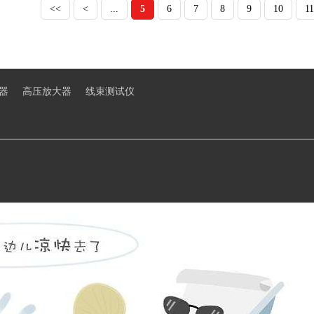
<<
<
...
5
6
7
8
9
10
11
器
高压放大器
线束测试仪