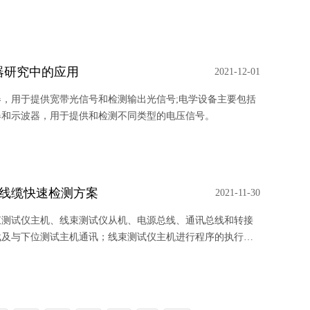
器研究中的应用
2021-12-01
，用于提供宽带光信号和检测输出光信号;电学设备主要包括
器和示波器，用于提供和检测不同类型的电压信号。
车辆线缆快速检测方案
2021-11-30
束测试仪主机、线束测试仪从机、电源总线、通讯总线和转接
载及与下位测试主机通讯；线束测试仪主机进行程序的执行和
作，亦可通过以太网连接至电脑操作；线束测试仪从机通过转
的数据采集。