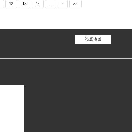
12
13
14
...
>
>>
站点地图