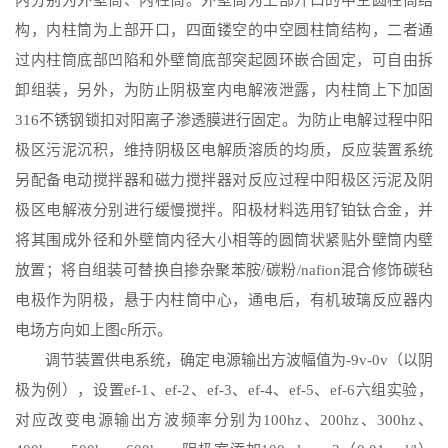
内分别为外壁筒、内柱筒。外壁筒为上部开口的中空圆柱筒结
构，内柱筒为上部开口，四面镂空的中空圆柱筒结构，二者通
过内柱筒底部凹陷和外壁筒底部突起圆环嵌合固定，可自由拆
卸组装，另外，为防止阴极室内电解液泄露，内柱筒上下加固
316不锈钢锁扣对阳离子渗透膜进行固定。为防止电解过程中阳
极区污泥沉积，维持阴极区电解质溶质的均质，反应装置系统
另配备电动搅拌器和磁力搅拌器对反应过程中阳极区污泥及阴
极区电解液分别进行缓慢搅拌。阳极材料选用钌铂钛合金，并
将其围成外径和外壁筒内径大小相等的圆筒状紧贴外壁筒内壁
放置；将自组装可替换自掺杂聚苯胺/碳粉/nafion混合修饰碳毡
电极作为阴极，悬于内柱筒中心，通电后，有机玻璃反应器内
电场方向如上图c所示。
调节装置供电系统，确定电源输出方波幅值为
-9v-0v（以阴
极为例），设置ef-1、ef-2、ef-3、ef-4、ef-5、ef-6六组实验，
对应改变电源输出方波频率分别为100hz、200hz、300hz、