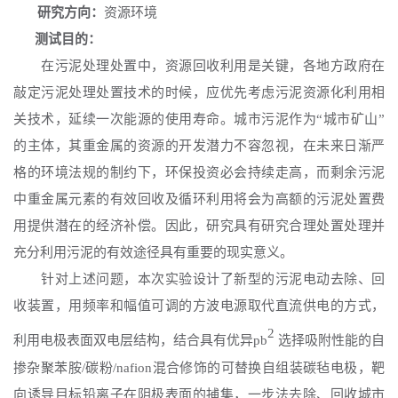
研究方向：
资源环境
测试目的：
在污泥处理处置中，资源回收利用是关键，各地方政府在
敲定污泥处理处置技术的时候，应优先考虑污泥资源化利用相
关技术，延续一次能源的使用寿命。城市污泥作为
“城市矿山”
的主体，其重金属的资源的开发潜力不容忽视，在未来日渐严
格的环境法规的制约下，环保投资必会持续走高，而剩余污泥
中重金属元素的有效回收及循环利用将会为高额的污泥处置费
用提供潜在的经济补偿。因此，研究具有研究合理处置处理并
充分利用污泥的有效途径具有重要的现实意义。
针对上述问题，本次实验设计了新型的污泥电动去除、回
收装置，用频率和幅值可调的方波电源取代直流供电的方式，
2
利用电极表面双电层结构，结合具有优异
pb
选择吸附性能的自
掺杂聚苯胺
/碳粉/nafion混合修饰的可替换自组装碳毡电极，靶
向诱导目标铅离子在阴极表面的捕集，一步法去除、回收城市