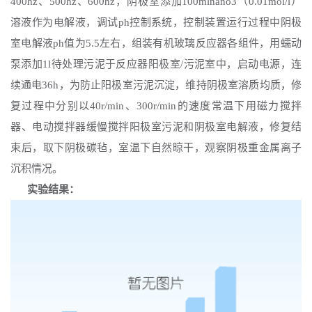
400hz、500hz、600hz，阴极室添加100mlnano3（0.01mol/l）
溶液作为电解液，调试ph控制系统，控制装置运行过程中阴极
室电解液ph值为5.5左右，组装有机玻璃反应器各组件，用蠕动
泵添加1l待处理污泥于反应器阳极室/污泥室中，启动电源，连
续通电36h，为防止阳极室污泥沉淀，维持阴极室溶质均质，修
复过程中分别以40r/min、300r/min的速度常温下用磁力搅拌
器、电动搅拌器缓慢搅拌阳极室污泥和阴极室电解液，修复结
束后，取下阴极碳毡，室温下自然晾干，观察阴极重金属离子
沉积情况。
实验结果：