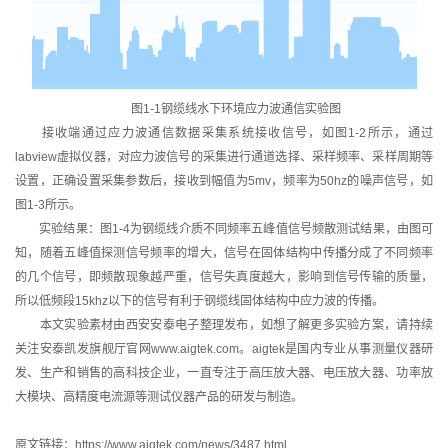
图1-1钢缆线水下环境应力波通信实验图
接收端通过应力波通信数据采集系统接收信号，如图1-2所示，通过
labview虚拟仪器，对应力波信号的采集进行通道选择、采样频率、采样周期等
设置，正确设置采集参数后，接收到幅值为5mv，频率为50hz的噪声信号，如
图1-3所示。
实验结果：图1-4为钢缆线介质不同频率五峰值信号频散测试结果，由图可
知，随着五峰值探测信号频率的增大，信号在固体结构中传播分成了不同频率
的几个信号，即频散现象越严重，信号失真度越大，影响到信号传输的质量，
所以低频段15khz以下的信号有利于钢缆线固体结构中应力波的传播。
本文实验素材由西安安泰电子整理发布，如想了解更多实验方案，请持续
关注安泰凯发旗舰厅官网www.aigtek.com。aigtek是国内专业从事测量仪器研
发、生产和销售的高科技企业，一直专注于高压放大器、电压放大器、功率放
大模块、高精度电流源等测试仪器产品的研发与制造。
原文链接：https://www.aigtek.com/news/3487.html