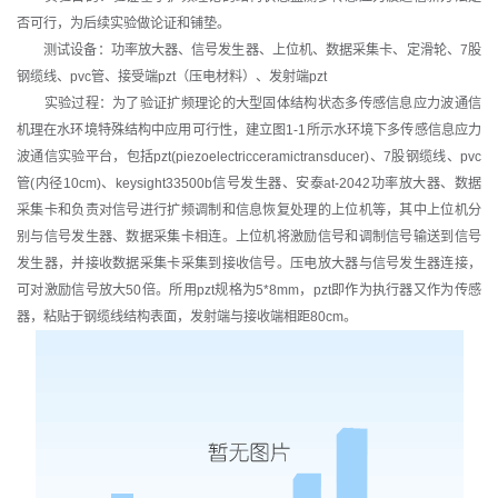
否可行，为后续实验做论证和铺垫。
测试设备：功率放大器、信号发生器、上位机、数据采集卡、定滑轮、7股
钢缆线、pvc管、接受端pzt（压电材料）、发射端pzt
实验过程：为了验证扩频理论的大型固体结构状态多传感信息应力波通信
机理在水环境特殊结构中应用可行性，建立图1-1所示水环境下多传感信息应力
波通信实验平台，包括pzt(piezoelectricceramictransducer)、7股钢缆线、pvc
管(内径10cm)、keysight33500b信号发生器、安泰at-2042功率放大器、数据
采集卡和负责对信号进行扩频调制和信息恢复处理的上位机等，其中上位机分
别与信号发生器、数据采集卡相连。上位机将激励信号和调制信号输送到信号
发生器，并接收数据采集卡采集到接收信号。压电放大器与信号发生器连接，
可对激励信号放大50倍。所用pzt规格为5*8mm，pzt即作为执行器又作为传感
器，粘贴于钢缆线结构表面，发射端与接收端相距80cm。