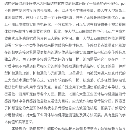
结构健康监测传感技术为固体结构状态监测领域开辟了一条新的研究途径。pzt
不但兼有发射与接收信号功能，还可以从信号中捕获能量，嵌入在大型复杂工
业固体结构，并相互连接成一个传感器网络，具备了无线传感器网络优点，而
且利用压电效应实现声电转化，不容易损坏，可以实时有效提供关于被监视固
体结构完整性至关重要的信息，因此，在大型工业固体结构中利用pzt产生应力
波来实现传感数据通信具有巨大的研究空间。由于大型工业固体结构监测需要
部署非常多不同类型传感器来提供结构完整性信息，传感器节点数量变化和潜
在的数据连接频繁需要更复杂的通信体系结构来实现固体结构状态多传感信息
独立通信。为了避免多传感信号之间的互相干扰，迫切需要研究可以在同一个
介质中把不同通道信号相区分的新多传感器通信体系结构。扩频理论是一种新
型扩频通信理论，扩频通信与光纤通信、卫星通信一同被誉为进入信息时代的
三大高技术通信传输方式，它具有较强的抗干扰、抗衰落、抗多径性能以及低
截获性和频谱利用率高等优点，目前广泛应用于大型通信系统通信中导航、保
密通信、测距和定位等各个方面。因此，以面向大型工业固体结构健康监测传
感器网络中各传感器信息独立通信为目标，应力波作为信息传输介质，探索基
于扩频理论的大型固体结构状态多传感信息应力波通信机理，拓展了扩频理论
应用新领域，对大型工业固体结构健康监测理论及其方法发展，具有重要的学
术价值和实际意义。
实验目的：验证基于扩频理论的结构状态监测多传感应力波通信新方法是