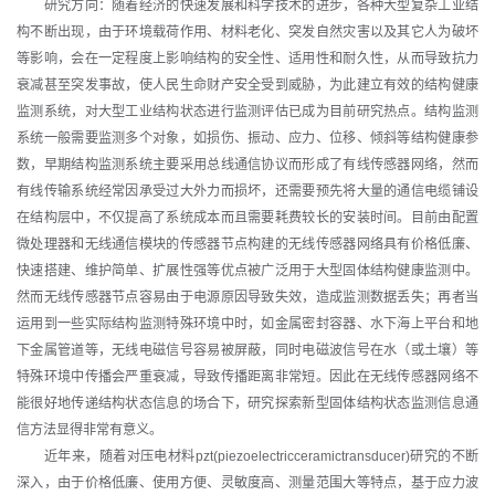
研究方向：随着经济的快速发展和科学技术的进步，各种大型复杂工业结
构不断出现，由于环境载荷作用、材料老化、突发自然灾害以及其它人为破坏
等影响，会在一定程度上影响结构的安全性、适用性和耐久性，从而导致抗力
衰减甚至突发事故，使人民生命财产安全受到威胁，为此建立有效的结构健康
监测系统，对大型工业结构状态进行监测评估已成为目前研究热点。结构监测
系统一般需要监测多个对象，如损伤、振动、应力、位移、倾斜等结构健康参
数，早期结构监测系统主要采用总线通信协议而形成了有线传感器网络，然而
有线传输系统经常因承受过大外力而损坏，还需要预先将大量的通信电缆铺设
在结构层中，不仅提高了系统成本而且需要耗费较长的安装时间。目前由配置
微处理器和无线通信模块的传感器节点构建的无线传感器网络具有价格低廉、
快速搭建、维护简单、扩展性强等优点被广泛用于大型固体结构健康监测中。
然而无线传感器节点容易由于电源原因导致失效，造成监测数据丢失；再者当
运用到一些实际结构监测特殊环境中时，如金属密封容器、水下海上平台和地
下金属管道等，无线电磁信号容易被屏蔽，同时电磁波信号在水（或土壤）等
特殊环境中传播会严重衰减，导致传播距离非常短。因此在无线传感器网络不
能很好地传递结构状态信息的场合下，研究探索新型固体结构状态监测信息通
信方法显得非常有意义。
近年来，随着对压电材料pzt(piezoelectricceramictransducer)研究的不断
深入，由于价格低廉、使用方便、灵敏度高、测量范围大等特点，基于应力波