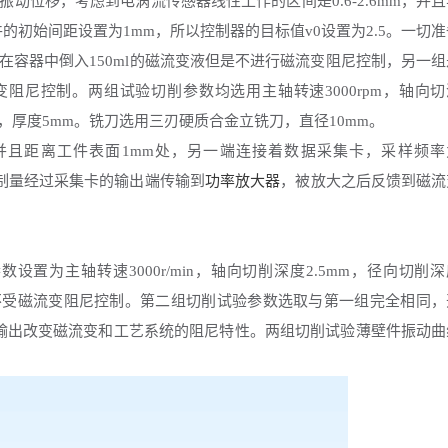
动位移，考虑到电涡流传感器线性工作的区间是
0.6-2.6mm，并
的初始间距设置为1mm，所以控制器的目标值v0设置为2.5。一切准
容器中倒入150ml的磁流变液但是不进行磁流变阻尼控制，另一组
变阻尼控制。两组试验切削参数均选用主轴转速3000rpm
，
轴向切
75，厚度5mm。铣刀选用三刃硬质合金立铣刀，直径10mm。
且距离工件表面
1mm处，另一端连接着数据采集卡，采样频率
制量经过采集卡的输出端传输到
功率放大器
，
被放大之后反馈到磁流
数设置为主轴转速
3000r/min，轴向切削深度2.5mm，径向切削
削实验不受磁流变阻尼控制。第二组切削试验参数选取与第一组完全相同，
电压输出改变磁流变和工艺系统的阻尼特性。两组切削试验薄壁件振动曲