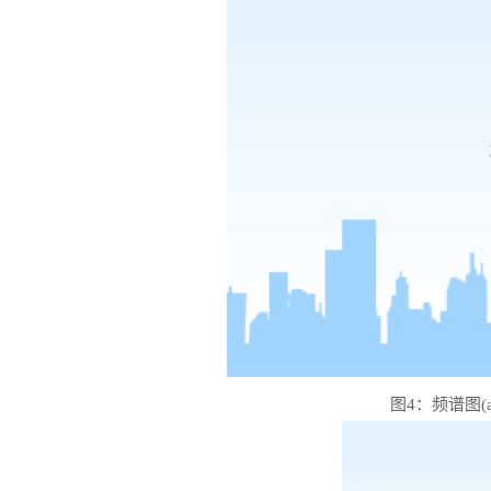
图
4：频谱图(