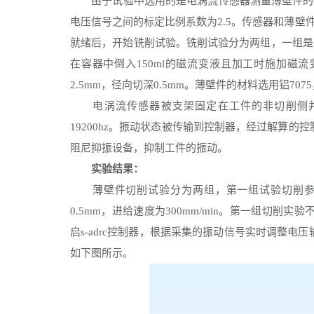
由于试验中选用的是电涡流传感器测量薄壁件的振
电压信号之间的标定比例系数为2.5。传感器和薄壁件
就绪后，开始铣削试验。铣削试验分为两组，一组是在
在容器中倒入150ml的磁流变液且加工时施加磁流
2.5mm
，
径向切深
0.5mm
。
薄壁件的材料选用铝
70
电涡流传感器被支架固定在工件的非切削侧并
19200hz
。
振动状态被传输到控制器，经过解算的控
阻尼抑振设备，抑制工件的振动。
实验结果：
薄壁件切削试验分为两组，第一组试验切削参
0.5mm，进给速度为300mm/min。第一组切
启s-adrc控制器，根据采集的振动信号实时调整
如下图所示。