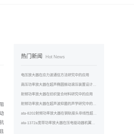
热门新闻
Hot News
电压放大器在应力波通信方法研究中的应用
高压功率放大器在超声椭圆振动滚压装置设计研究中的应用
射频功率放大器在纺织复合材料研究中的应用
射频功率放大器在超声波抑菌的声学研究中的应用
阻
动
ata-8202射频功率放大器在钢轨接头非线性超声检测中的应用
抗
ata-1372a宽带功率放大器在压电驱动器机翼除冰中的应用
并且