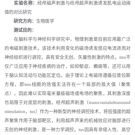
实验名称：
经颅磁声刺激与经颅超声刺激诱发肌电运动阈
值的对比研究
研究方向：
生物医学
测试目的：
在脑科学与神经科学研究中，物理刺激是目前应用最广泛
的电磁刺激技术。该技术利用变化的磁场诱发感应电流进而对
神经组织进行调控，具有安全无创、矢量性刺激的特点。
tms不
仅广泛应用于神经疾病的治疗，如抑郁症、癫痫等，还可以用
于脑认知活动与功能区定位。由于理论上电磁场遵循拉普拉斯
方程，即tms线圈的场强无法存在一个局部的极大值（聚焦
点），因此难以实现毫米量级磁场或电场的聚焦，其刺激深度
也局限于对皮层的刺激。经颅超声刺激（transcranialultrasound
stimulation，tus）作为一种新型的神经调控技术，将低强度的超
声聚焦作用于脑部靶区，利用超声声束的机械效应对脑部进行
无创的神经刺激，是一种力学调控。tus因具有非侵入性、高空