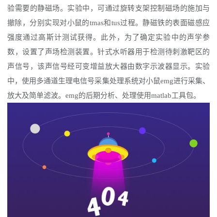
验需要的静磁场。实验中，可通过旋转支架控制磁场的施加与
撤除，分别实现对小鼠的tmas和tus过程。静磁铁的表面磁感应
强度通过高斯计测试获得。此外，为了确定实验中的声学参
数，设置了声场检测装置。针式水听器用于检测待刺激靶区的
声信号，该声信号经可变增益放大器由数字示波器显示。实验
中，使用多通道生理电信号采集处理系统对小鼠emg进行采集、
放大及简单滤波。emg的后期分析、处理使用matlab工具包。