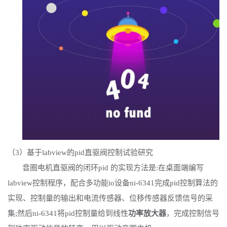
（
3）基于labview的pid直驱阀控制试验研究
音圈电机直驱阀的闭环
pid 的实现方法是:在桌面端编写
labview控制程序，配合多功能io设备ni-6341完成pid控制算法的
实现、控制量的输出和电流传感器、位移传感器反馈信号的采
集;然后ni-6341将pid控制量给到线性
功率放大器
，完成控制信号