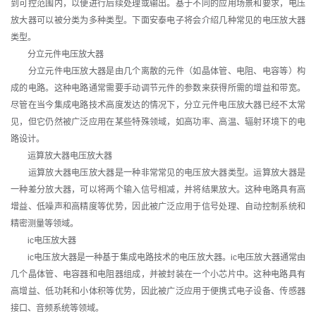
到可控范围内，以便进行后续处理或输出。基于不同的应用场景和要求，电压
放大器可以被分类为多种类型。下面安泰电子将会介绍几种常见的电压放大器
类型。
分立元件电压放大器
分立元件电压放大器是由几个离散的元件（如晶体管、电阻、电容等）构
成的电路。这种电路通常需要手动调节元件的参数来获得所需的增益和带宽。
尽管在当今集成电路技术高度发达的情况下，分立元件电压放大器已经不太常
见，但它仍然被广泛应用在某些特殊领域，如高功率、高温、辐射环境下的电
路设计。
运算放大器电压放大器
运算放大器电压放大器是一种非常常见的电压放大器类型。运算放大器是
一种差分放大器，可以将两个输入信号相减，并将结果放大。这种电路具有高
增益、低噪声和高精度等优势，因此被广泛应用于信号处理、自动控制系统和
精密测量等领域。
ic电压放大器
ic电压放大器是一种基于集成电路技术的电压放大器。ic电压放大器通常由
几个晶体管、电容器和电阻器组成，并被封装在一个小芯片中。这种电路具有
高增益、低功耗和小体积等优势，因此被广泛应用于便携式电子设备、传感器
接口、音频系统等领域。