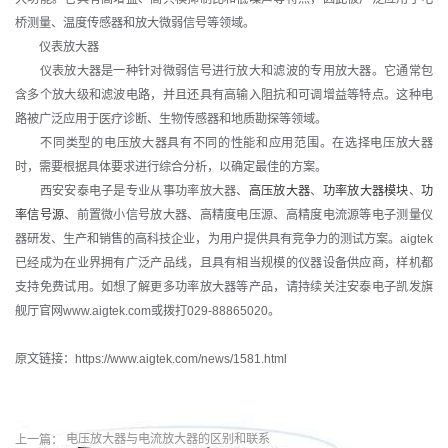
桥测量、温度传感器和放大微弱信号等领域。
仪表放大器
仪表放大器是一种针对微弱信号进行放大和滤波的专用放大器。它通常包
含多个放大级和滤波电路，并且还具有高输入阻抗和可调增益等特点。这种电
路被广泛应用于医疗诊断、生物传感器和地质勘探等领域。
不同类型的电压放大器具有不同的性能和应用范围。在选择电压放大器
时，需要根据具体要求进行综合分析，以确定最佳的方案。
西安安泰电子是专业从事功率放大器、
高压放大器
、
功率放大器模块
、
功
率信号源
、前置微小信号放大器、高精度电压源、高精度电流源等电子测量仪
器研发、生产和销售的高科技企业，为用户提供具有竞争力的测试方案。aigtek
已经成为在业界拥有广泛产品线，且具有相当规模的仪器设备供应商，样机都
支持免费试用。如想了解更多功率放大器等产品，请持续关注安泰电子凯发旗
舰厅官网www.aigtek.com或拨打029-88865020。
原文链接：https://www.aigtek.com/news/1581.html
上一篇：
电压放大器与电流放大器的区别和联系