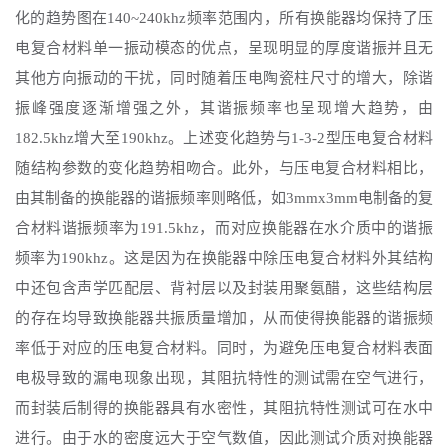
化的趋势图在140~240khz频率范围内，所有换能器均保持了压
电复合材料单一振动模态的优点，呈现明显的厚度谐振并且无
其他方向振动的干扰，同时随着压电陶瓷柱尺寸的增大，除谐
振峰强度逐渐增强之外，其谐振频率也呈现增大趋势，由
182.5khz增大至190khz。上述变化趋势与1-3-2型压电复合材料
随结构参数的变化趋势相吻合。此外，与压电复合材料相比，
由其制备的换能器的谐振频率则略低，如3mmx3mm电制备的复
合材料谐振频率为191.5khz，而对应换能器在水介质中的谐振
频率为190khz。这是因为在换能器中除压电复合材料外其结构
中还包含声学匹配层、背衬层以及封装用聚氨醋，这些结构层
的存在均导致换能器共振质量增加，从而使得换能器的谐振频
率低于对应的压电复合材料。同时，为避免压电复合材料表面
电极导致的漏电现象出现，其阻抗特性的测试需在空气进行，
而封装后制得的换能器具有水密性，其阻抗特性测试可在水中
进行。由于水的密度远大于空气数值，因此测试介质对换能器