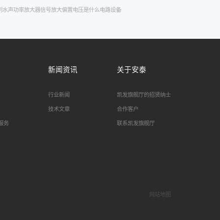
l系列水声功率放大器
信号放大
偏置电压是什么
电路设备
新闻资讯
关于安泰
行业新闻
凯发旗舰厅的招贤纳士
技术文章
合作客户
服务
联系凯发旗舰厅
网站地图