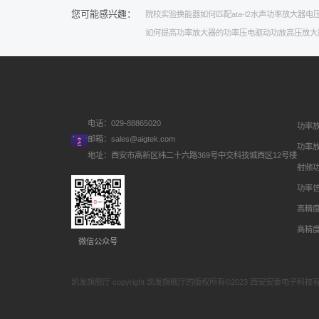
您可能感兴趣：
院校实验
换能器如何匹配
ata-l2水声功率放大器
电
如何提高功率放大器的功率
压电驱动功放
高压放大
电话：029-88865020
功率
邮箱：
sales@aigtek.com
功率
地址：西安市高新区纬二十六路369号中交科技城西区12号楼
射频
功率
高精
高精
微信公众号
凯发旗舰厅 copyright 凯发旗舰厅的版权所有©2023 西安安泰电子