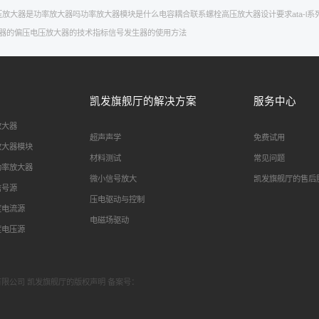
压放大器是功率放大器吗
功率放大器模块是什么
电容耦合
联系
螺栓
高压放大器设计要求
ata-
器的偏压
电压放大器的技术指标
信号发生器的使用方法
凯发旗舰厅的解决方案
服务中心
放大器
超声声学
免费试用
放大器模块
材料测试
常见问题
功率放大器
微小信号放大
凯发旗舰厅的售后
信号源
压电驱动与控制
度电流源
电磁场驱动
度电压源
科技有限公司 凯发旗舰厅的版权声明 备案号：