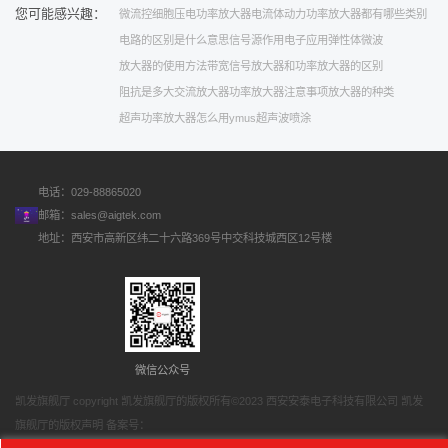
您可能感兴趣：
微流控细胞
压电功率放大器
电流体动力
功率放大器都有哪些类别
电路的区别是什么意思
信号源作用
电子应用
弹性体
微波
放大器的使用方法
带宽
信号放大器和功率放大器的区别
阻抗是多大
交流放大器
功率放大器注意事项
放大器的种类
超声功率放大器怎么用
ymus超声波喷涂
电话：029-88865020
邮箱：
sales@aigtek.com
地址：西安市高新区纬二十六路369号中交科技城西区12号楼
微信公众号
凯发旗舰厅 copyright 凯发旗舰厅的版权所有©2023 西安安泰电子科技有限公司 凯发
旗舰厅的版权声明 备案号：