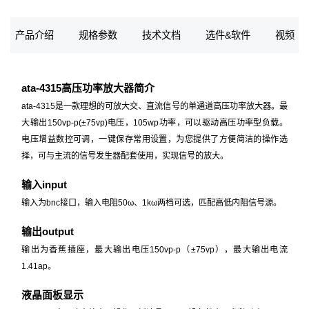
产品介绍
规格参数
技术文档
选件&软件
视频
ata-4315高压功率放大器简介
ata-4315是一款理想的可放大交、直流信号的单通道高压功率放大器。最
大输出150vp-p(±75vp)电压，105wp功率，可以驱动高压功率型负载。
电压增益数控可调，一键保存常用设置，为您提供了方便简洁的操作选
择，可与主流的信号发生器配套使用，实现信号的放大。
输入input
输入为bnc接口，输入电阻50ω、1kω两档可选，匹配高低内阻信号源。
输出output
输出为香蕉插座，最大输出电压150vp-p（±75vp），最大输出电流
1.41ap。
液晶面板显示