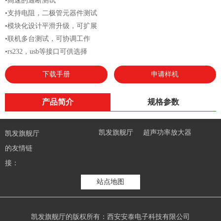
•高速的通断测试
•支持电阻，二极管元器件测试
•模块化设计平滑升级，可扩展
•联机多台测试，可协调工作
•rs232，usb等接口可供选择
下载手册
申请样机
产品简介
规格参数
凯发旗舰厅
超声功率放大器
凯发旗舰厅
高压放大器
线束测试仪
的友情链
接：
站点地图
凯发旗舰厅的版权所有：西安安泰电子科技有限公司