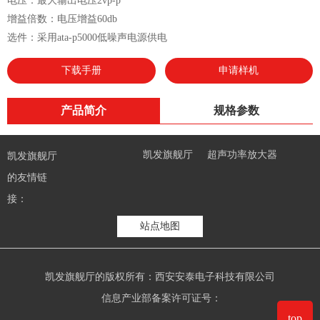
电压：最大输出电压2vp-p
增益倍数：电压增益60db
选件：采用ata-p5000低噪声电源供电
下载手册
申请样机
产品简介
规格参数
凯发旗舰厅
超声功率放大器
凯发旗舰厅
高压放大器
线束测试仪
的友情链
接：
站点地图
凯发旗舰厅的版权所有：西安安泰电子科技有限公司
信息产业部备案许可证号：
top