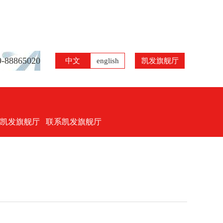
88865020
中文
english
凯发旗舰厅
凯发旗舰厅
联系凯发旗舰厅