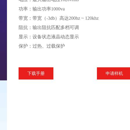
功率：输出功率1000va
带宽：带宽（-3db）高达200hz ~ 120khz
阻抗：输出阻抗匹配多档可调
显示：设备状态液晶动态显示
保护：过热、过载保护
下载手册
申请样机