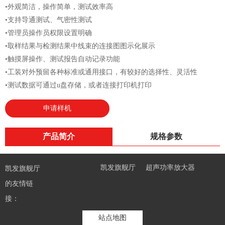
•外观简洁，操作简单，测试效率高
•支持导通测试、气密性测试
•管理员操作员权限设置明确
•取样结果与检测结果中线束的连接图图示化展示
•触摸屏操作、测试报告自动记录功能
•工装对外预留各种标准或通用接口，有较好的选择性、灵活性
•测试数据可通过u盘存储，或者连接打印机打印
申请样机
产品简介
规格参数
凯发旗舰厅
超声功率放大器
凯发旗舰厅
高压放大器
线束测试仪
的友情链
接：
站点地图