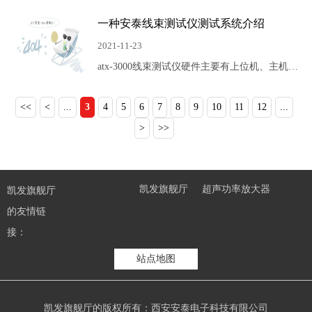
过四线制测试法对线缆进行自动检测，可以大大
一种安泰线束测试仪测试系统介绍
提高检测效率和检测精度，节省人工成本。还可
以保存检测数据，生成检测报表，便于后期分析
2021-11-23
和维护。
atx-3000线束测试仪硬件主要有上位机、主机、
从机、电源总线、通讯总线和转接线缆以及辅助
测试设备、测试探针、打印机等组成，测试点扩
<<
<
...
3
4
5
6
7
8
9
10
11
12
...
展板芯片，测试通道64/128/256/512，更多通道
>
>>
可快速扩展 。
凯发旗舰厅
超声功率放大器
凯发旗舰厅
高压放大器
线束测试仪
的友情链
接：
站点地图
凯发旗舰厅的版权所有：西安安泰电子科技有限公司