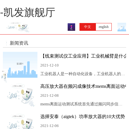
-凯发旗舰厅
中文
english
新闻资讯
【线束测试仪工业应用】工业机械臂是什么
2021-12-10
工业机器人是一种自动化设备，工业机器人的形
式有很多种，机械臂只是其中一种。而为了保证
高压放大器在频闪成像技术mems离面运动
工业机械臂安全性与性能的稳定，线束的质量也
尤为关键，这就需要能快速高效的测试它的电
2021-12-08
阻、导通、耐压、绝缘等多项指标，从源头把控
mems离面运动测试系统首先通过频闪同步信号
好线束品质的线束测试仪来帮忙。
编辑和控制软件命令任意波形发生器产生激励波
选择安泰（aigtek）功率放大器的10大优势
形、频闪照明信号和控制信号，激励信号通过同
轴电缆经高压放大器驱动mems运动，频闪照明
2021-12-06