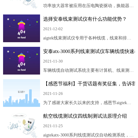
信号经频闪驱动电路实现led的频闪照明，控制信
功率放大器常被应用在压电陶瓷驱动，换能器驱
号则负责命令和协调ccd摄像机、图像采集卡和
动，mems测试实验，微粒分选，超声电机驱动
纳米定位仪的工作; ccd摄像机捕捉到的物体运动
选择安泰线束测试仪有什么功能优势？
等多个实验研究领域，选择一款合适需求指标的
瞬间图像由图像采集卡采集并存储在计算机指定
功率放大器尤为重要。接下来就跟aigtek小编一
2021-12-02
的存储区内,供后续的数据处理使用。
起了解选择安泰功率放大器十大理由。
aigtek线束测试仪专用于各种线缆，线束和排线
品质及连接可靠性检验的多功能，自动化的线束
安泰atx-3000系列线束测试仪车辆线缆快速
参数测试系统。设备可单机操作，亦可连接至电
脑操作，基于模块化设计结构，二线制电阻测
2021-11-30
试。
车辆线缆自动测试系统主要有计算机、线束测试
仪主机、线束测试仪从机、电源总线、通讯总线
【感恩节福利】干货话题有奖征集，告诉我
和转接线缆等组成。上位计算机进行程序编辑下
载及与下位测试主机通讯；线束测试仪主机进行
2021-11-26
程序的执行和对分布式从机进行通讯，工作时可
为了感谢大家长久以来的支持，感恩节aigtek公
单机操作，亦可通过以太网连接至电脑操作；线
司特推出『感恩献礼——干货话题有奖征集活
束测试仪从机通过转接线缆，转接箱与汽车线缆
航空线缆测试仪四线制测试法原理介绍
动』，活动开始啦！欢迎大家参与！
连接进行接口的数据采集。
2021-11-25
aigtekatx-3000系列线缆测试仪自动检测系统，通