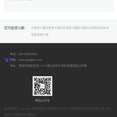
您可能感兴趣：
功率放大器
功率放大器的应用
放大器
放大器的应用
微流控技术
液滴
液滴分选
电话：029-88865020
邮箱：
sales@aigtek.com
地址：西安市高新区纬二十六路369号中交科技城西区12号楼
微信公众号
凯发旗舰厅 copyright 凯发旗舰厅的版权所有©2023 西安安泰电子科技有限公司 凯发
旗舰厅的版权声明 备案号：