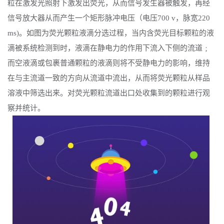
粒在激发光照射下激发出荧光，从而信号发生器被触发，再经
信号放大器从而产生一个矩形脉冲电压（电压
700 v，脉宽220
ms)。
如图
为荧光颗粒液滴分选过程，当内含荧光目标颗粒的液
滴被系统检测到时，液滴在静电力的作用下流入下侧的流道﹔
而空液滴或包裹普通颗粒的液滴则将不受静电力的影响，维持
在与主流道一致的方向从流道中流出，从而将荧光颗粒从样品
溶液中筛选出来。对荧光颗粒流道出口处收集到的颗粒进行观
察并统计
。