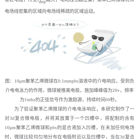
dep
电场线密集的区域向电场线稀疏的区域运动。
图：
10μm聚苯乙烯微球在0.1mmpbs溶液中的介电响应，受到负
介电电泳力的作用，微球被推离电极，施加峰峰值为20v，频率
为1mhz的正弦信号作为激励源，持续时间60秒。
为了验证聚苯乙烯微球的介电电泳响应，本研究制作了一
对
3d复合微电极，并将其放置于一个凹槽中，将配制的含有
10μm聚苯乙烯微球和pbs的混合液加入凹槽，在未加任何电场
时，微球比较均匀地分布在电极附近以及凹槽中，当在3d复合