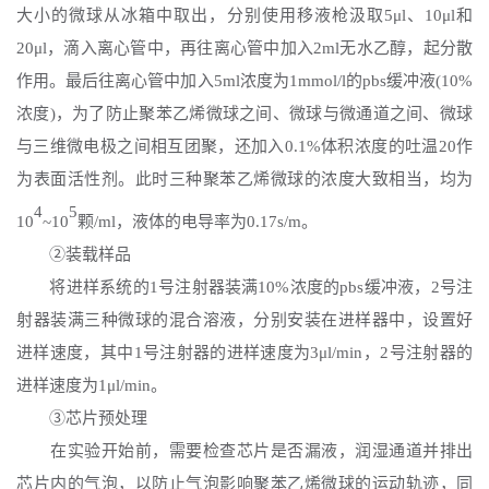
大小的微球从冰箱中取出，分别使用移液枪汲取5μl、10μl和
20μl，滴入离心管中，再往离心管中加入2ml无水乙醇，起分散
作用。最后往离心管中加入5ml浓度为1mmol/l的pbs缓冲液(10%
浓度)，为了防止聚苯乙烯微球之间、微球与微通道之间、微球
与三维微电极之间相互团聚，还加入0.1%体积浓度的吐温20作
为表面活性剂。此时三种聚苯乙烯微球的浓度大致相当，均为
4
5
10
~10
颗
/ml，液体的电导率为0.17s/m。
②装载样品
将进样系统的
1号注射器装满10%浓度的pbs缓冲液，2号注
射器装满三种微球的混合溶液，分别安装在进样器中，设置好
进样速度，其中1号注射器的进样速度为3μl/min，2号注射器的
进样速度为1μl/min。
③芯片预处理
在实验开始前，需要检查芯片是否漏液，润湿通道并排出
芯片内的气泡，以防止气泡影响聚苯乙烯微球的运动轨迹，同