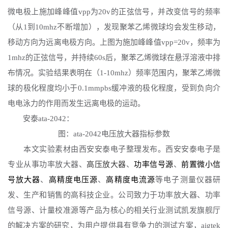
微电极上施加峰峰值vpp为20v的正弦信号，并改变信号的频率
（从1到10mhz不断增加），发现聚苯乙烯微球均会发生移动，
移动方向为远离电极方向。上图为施加峰峰值vpp=20v，频率为
1mhz的正弦信号，并持续60s后，聚苯乙烯微球在悬浮溶液中排
布情况。实验结果表明在（1-10mhz）频率范围内，聚苯乙烯微
球的极化程度均小于0.1mmpbs缓冲液的极化程度，受到负向介
电电泳力的作用而发生远离电极的运动。
安泰
ata-2042：
图：
ata-2042电压放大器指标参数
本文实验素材由西安安泰电子整理发布。
西安安泰电子是
专业从事功率放大器、
高压放大器
、
功率信号源
、
前置微小信
号放大器
、
高精度电压源
、
高精度电流源
等电子测量仪器研
发、生产和销售的高科技企业。
公司致力于功率放大器、功率
信号源、计量校准源等产品为核心的相关行业测试凯发旗舰厅
的解决方案的研究，为用户提供具有竞争力的测试方案，aigtek