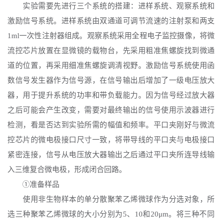
实验需要先进行三个系统的搭建：进样系统、观察系统和
激励信号系统。进样系统由双通道可调节流速的注射泵和两支
1ml一次性注射器组成。观察系统采用全程电子监控摄像，将微
流控芯片放置在显微镜的载物台，先采用粗准焦螺旋找到微通
道的位置，再采用细准焦螺旋调清视野。激励信号系统使用函
数信号发生器作为信号源，在信号输出后增加了一级电压放大
器，用于提升系统的功率和带负载能力。因为信号经过放大器
之后可能会产生改变，需要对最终输出的信号使用示波器进行
检测，看是否达到实验所需的幅值和频率。平口夹刚好与微流
控芯片的微电极接口尺寸一致，将带导线的平口夹与电极接口
紧密连接，信号从电压放大器输出之后通过平口夹所连导线输
入三维复合微电极，形成闭合回路。
①准备样品
使用非生物样本的单分散聚苯乙烯微球作为分选对象，所
选三种聚苯乙烯微球的大小分别为
5、10和20μm。将三种不同