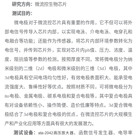
研究方向：
微流控生物芯片
测试目的：
微电极对于微流控芯片具有重要的作用，它不但可以将外
部电信号传导入芯片内部，以实现电泳、介电电泳、电穿孔和
电融合等功能；还能作为传感器，将芯片内部环境参数转化为
电信号，并传到芯片外，实现对芯片内
ph值、压力、浓度、温
度、阻抗值等参数的检测。按照厚度不同，常将微电极分为纳
米级别的二维（2d）电极和微米级别的三维（3d）电极，其中
3d电极具有空间电场均匀性好，有效电极表面积大、能承受电
流强度大、鲁棒性好等优点。按照材质不同，可将微电极分为
ito电极、金属电极、碳系电极和复合电极等，其中复合电极具
有对设备依赖性小、操作简便、造价低廉等特点。3d复合微电
极结合了3d电极和复合电极的优点，在微流控芯片的大规模生
产和产业化应用等方面具有很大的发展潜力。
测试设备：
、函数信号发生器、电导率
ata-2042高压放大器