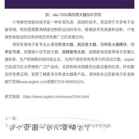
图：
ata-7050高压放大器
指标参数
介电弹性体驱动技术是一种非常先进、高效的技术，其适用于许多电子设
备领域，特别是需要高精度控制和运动的场合。随着技术的发展和创新，介电
弹性体驱动的应用领域还将有更广泛的发展空间。
西安安泰电子是专业从事
功率放大器
、
高压放大器
、
功率放大器模块
、
功
率信号源
、前置微小信号放大器、
高精度电压源
、高精度电流源等电子测量仪
器研发、生产和销售的高科技企业，为用户提供具有竞争力的测试方案。aigtek
已经成为在业界拥有广泛产品线，且具有相当规模的仪器设备供应商，样机都
支持免费试用。如想了解更多功率放大器等产品，请持续关注安泰电子凯发旗
舰厅官网www.aigtek.com或拨打029-88865020。
原文链接：https://www.aigtek.com/news/1544.html
上一篇：
下一篇：
大功率线性水声放大器的作用是什么（水声功率放大器）