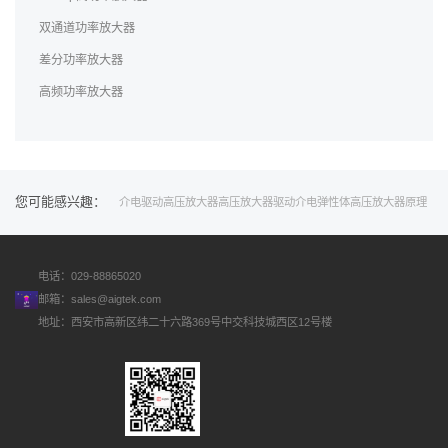
双通道功率放大器
差分功率放大器
高频功率放大器
您可能感兴趣：
介电
驱动
高压
放大器
高压放大器驱动
介电弹性体
高压放大器原理
电话：029-88865020
邮箱：
sales@aigtek.com
地址：西安市高新区纬二十六路369号中交科技城西区12号楼