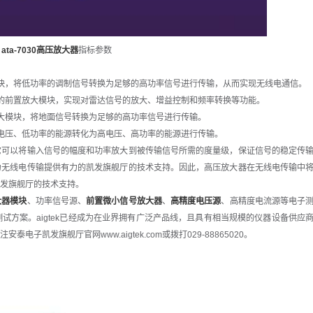
：
ata-7030高压放大器
指标参数
，将低功率的调制信号转换为足够的高功率信号进行传输，从而实现无线电通信。
前置放大模块，实现对雷达信号的放大、增益控制和频率转换等功能。
模块，将地面信号转换为足够的高功率信号进行传输。
压、低功率的能源转化为高电压、高功率的能源进行传输。
可以将输入信号的幅度和功率放大到被传输信号所需的度量级，保证信号的稳定传
为无线电传输提供有力的凯发旗舰厅的技术支持。因此，高压放大器在无线电传输中
发旗舰厅的技术支持。
大器模块
、功率信号源、
前置微小信号放大器
、
高精度电压源
、高精度电流源等电子
方案。aigtek已经成为在业界拥有广泛产品线，且具有相当规模的仪器设备供应
凯发旗舰厅官网www.aigtek.com或拨打029-88865020。