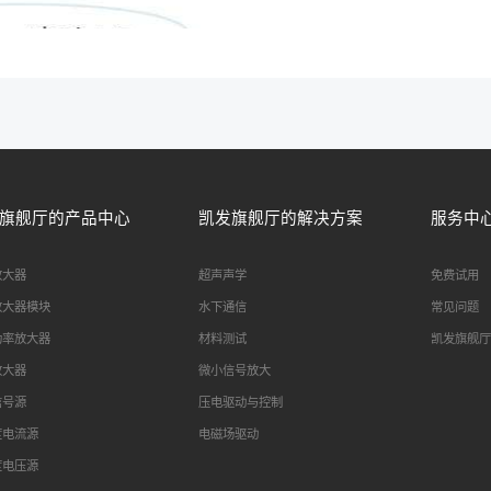
旗舰厅的产品中心
凯发旗舰厅的解决方案
服务中
放大器
超声声学
免费试用
放大器模块
水下通信
常见问题
功率放大器
材料测试
凯发旗舰厅
放大器
微小信号放大
信号源
压电驱动与控制
度电流源
电磁场驱动
度电压源