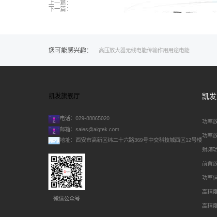
上一篇：
下一篇：
您可能感兴趣：
高压
放大器
无线
电能传输
作用
用途
电能
凯发旗舰厅
凯发
电话：029-88865020
功率
邮箱：
sales@aigtek.com
功率
地址：西安市高新区纬二十六路369号中交科技城西区12号楼
射频
前置
功率
高精
微信公众号
高精