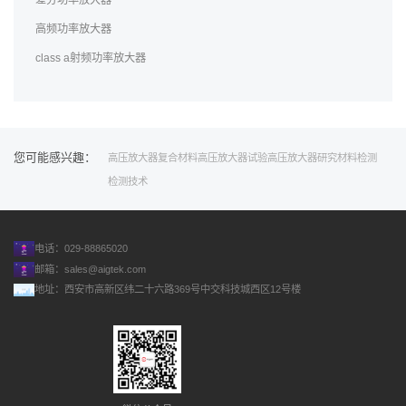
高频功率放大器
class a射频功率放大器
您可能感兴趣：
高压放大器
复合材料
高压放大器试验
高压放大器研究
材料检测
检测技术
电话：029-88865020
邮箱：
sales@aigtek.com
地址：西安市高新区纬二十六路369号中交科技城西区12号楼