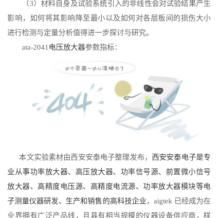
（
3）材料自身及试验系统引入的非线性会对试验结果产生
影响，如何将其影响降至最小以及如何对各层板间的损伤大小
进行检测与定量分析值得进一步探讨与研究。
ata-2041
电压放大器
参数指标：
本文实验素材由西安安泰电子整理发布，
西安安泰电子是
专
业从事功率放大器、
高压放大器
、
功率信号源
、
前置微小信号
放大器
、
高精度电压源
、
高精度电流源
、
功率放大器模块
等电
子测量仪器研发、生产和销售的高科技企业
，
aigtek 已经成为在
业界拥有广泛产品线，且具有相当规模的仪器设备供应商，样